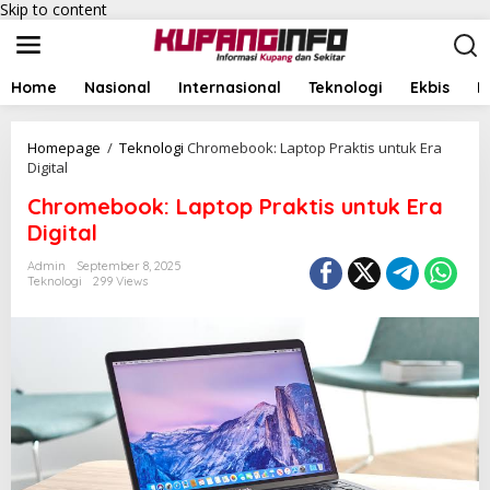
Skip to content
Home
Nasional
Internasional
Teknologi
Ekbis
I
Homepage
/
Teknologi
Chromebook: Laptop Praktis untuk Era
Digital
Chromebook: Laptop Praktis untuk Era
Digital
Admin
September 8, 2025
Teknologi
299 Views