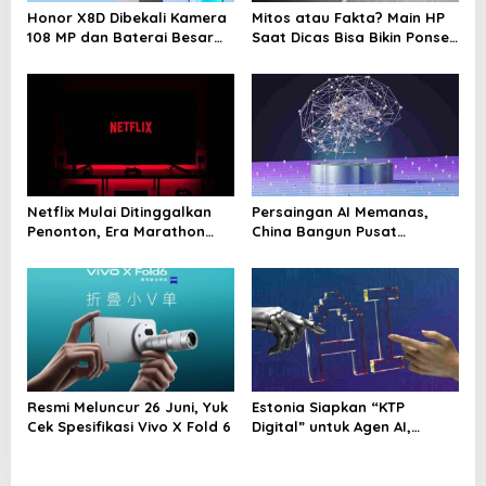
Honor X8D Dibekali Kamera
Mitos atau Fakta? Main HP
t
108 MP dan Baterai Besar
Saat Dicas Bisa Bikin Ponsel
i
7.000 mAh
Cepat Rusak
o
n
Netflix Mulai Ditinggalkan
Persaingan AI Memanas,
Penonton, Era Marathon
China Bangun Pusat
Series Disebut Mulai
Komputasi Super untuk
Berakhir
Latih Model Canggih
Resmi Meluncur 26 Juni, Yuk
Estonia Siapkan “KTP
Cek Spesifikasi Vivo X Fold 6
Digital” untuk Agen AI,
Pertama di Dunia