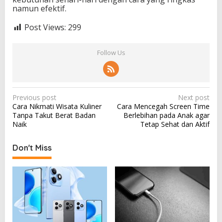
namun efektif.
Post Views:
299
Follow Us
P
Previous post
Next post
Cara Nikmati Wisata Kuliner
Cara Mencegah Screen Time
o
Tanpa Takut Berat Badan
Berlebihan pada Anak agar
s
Naik
Tetap Sehat dan Aktif
t
Don't Miss
n
a
v
i
g
a