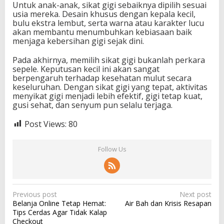
Untuk anak-anak, sikat gigi sebaiknya dipilih sesuai
usia mereka. Desain khusus dengan kepala kecil,
bulu ekstra lembut, serta warna atau karakter lucu
akan membantu menumbuhkan kebiasaan baik
menjaga kebersihan gigi sejak dini.
Pada akhirnya, memilih sikat gigi bukanlah perkara
sepele. Keputusan kecil ini akan sangat
berpengaruh terhadap kesehatan mulut secara
keseluruhan. Dengan sikat gigi yang tepat, aktivitas
menyikat gigi menjadi lebih efektif, gigi tetap kuat,
gusi sehat, dan senyum pun selalu terjaga.
Post Views:
80
Follow Us
P
Previous post
Next post
Belanja Online Tetap Hemat:
Air Bah dan Krisis Resapan
o
Tips Cerdas Agar Tidak Kalap
s
Checkout