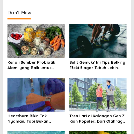
t
Don't Miss
n
a
v
i
g
a
Kenali Sumber Probiotik
Sulit Gemuk? Ini Tips Bulking
t
Alami yang Baik untuk
Efektif agar Tubuh Lebih
i
Kesehatan Tubuh
Berisi
o
n
Heartburn Bikin Tak
Tren Lari di Kalangan Gen Z
Nyaman, Tapi Bukan
Kian Populer, Dari Olahraga
Penyebab Kematian
Jadi Gaya Hidup
Mendadak