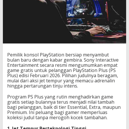
Pemilik konsol PlayStation bersiap menyambut
bulan baru dengan kabar gembira. Sony Interactive
Entertainment secara resmi mengumumkan empat
game gratis untuk pelanggan PlayStation Plus (PS
Plus) edisi Februari 2026. Pilihan judulnya beragam,
mulai dari aksi jet tempur yang memacu adrenalin
hingga pertarungan tinju intens.
Program PS Plus yang rutin menghadirkan game
gratis setiap bulannya terus menjadi nilai tambah
bagi pelanggan, baik di tier Essential, Extra, maupun
Premium. Ini peluang bagi gamer memperluas
koleksi judul tanpa merogoh kocek tambahan.
1. Jet Tempur Berteknologi Tinggi