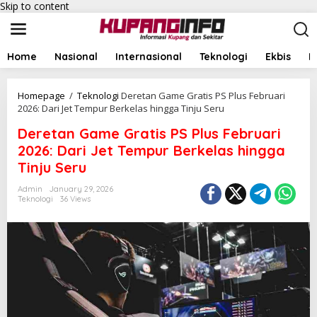
Skip to content
Home
Nasional
Internasional
Teknologi
Ekbis
I
Homepage
/
Teknologi
Deretan Game Gratis PS Plus Februari
2026: Dari Jet Tempur Berkelas hingga Tinju Seru
Deretan Game Gratis PS Plus Februari
2026: Dari Jet Tempur Berkelas hingga
Tinju Seru
Admin
January 29, 2026
Teknologi
36 Views