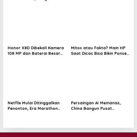
i
Rp2 Jutaan
Andalan
o
n
Honor X8D Dibekali Kamera
Mitos atau Fakta? Main HP
108 MP dan Baterai Besar
Saat Dicas Bisa Bikin Ponsel
7.000 mAh
Cepat Rusak
Netflix Mulai Ditinggalkan
Persaingan AI Memanas,
Penonton, Era Marathon
China Bangun Pusat
Series Disebut Mulai
Komputasi Super untuk
Berakhir
Latih Model Canggih