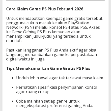
Cara Klaim Game PS Plus Februari 2026
Untuk mendapatkan keempat game gratis tersebut,
pengguna cukup masuk ke akun PlayStation
Network (PSN) melalui konsol PS4 atau PS5. Akses
ke
Game Catalog
PS Plus kemudian akan
menampilkan judul-judul yang tersedia untuk
diunduh.
Pastikan langganan PS Plus Anda aktif agar bisa
langsung menambahkan game ke perpustakaan
digital waktu ini juga.
Tips Memaksimalkan Game Gratis PS Plus
Unduh lebih awal agar tak terlewat masa klaim.
Perhatikan spesifikasi penyimpanan konsol
agar ruang cukup.
Coba mainkan setiap genre untuk
mengeksplorasi preferensi gaming Anda.