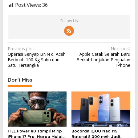
Post Views:
36
Follow Us
P
Previous post
Next post
Operasi Senyap BNN di Aceh
Apple Cetak Sejarah Baru
o
Berbuah 100 Kg Sabu dan
Berkat Lonjakan Penjualan
s
Satu Tersangka
iPhone
t
Don't Miss
n
a
v
i
g
a
ITEL Power 80 Tampil Mirip
Bocoran iQOO Neo 11S:
t
iPhone 17 Pro, Harga Mulai
Baterai 8.000 mAh Jadi