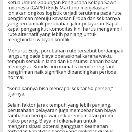
Ketua Umum Gabungan Pengusaha Kelapa Sawit
Indonesia (GAPKI) Eddy Martono menjelaskan
lonjakan ongkos logistik terjadi terutama pada rute
pengiriman menuju kawasan Eropa dan sekitarnya
yang terdampak perubahan jalur pelayaran. Kapal-
kapal pengangkut komoditas kini harus mengambil
rute alternatif yang lebih panjang untuk
menghindari wilayah konflik.
Menurut Eddy, perubahan rute tersebut berdampak
langsung pada biaya operasional karena waktu
tempuh semakin lama dan konsumsi bahan bakar
meningkat. Kondisi ini otomatis mendorong tarif
pengiriman naik signifikan dibandingkan periode
normal.
“Kenaikannya bisa mencapai sekitar 50 persen,”
ujarnya.
Selain faktor jarak tempuh yang lebih panjang,
perusahaan pelayaran juga membebankan biaya
tambahan berupa war risk premium atau premi
risiko perang. Biaya ini dikenakan untuk
mengantisipasi potensi gangguan keamanan
terhadap kapal dan kargo yang melintas di jalur