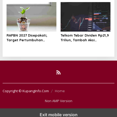
RAPBN 2027 Disepakati,
Telkom Tebar Dividen Rp21,9
Target Pertumbuhan
Triliun, Tambah Aksi
Ekonomi Indonesia Capai 6,5
Buyback Rp4 Triliun untuk
Persen
Perkuat Nilai Saham
Copyright © KupangInfo.Com
Home
Non AMP Version
Exit mobile version