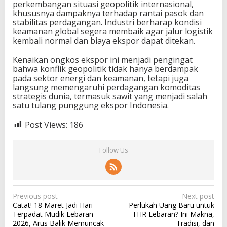
perkembangan situasi geopolitik internasional,
khususnya dampaknya terhadap rantai pasok dan
stabilitas perdagangan. Industri berharap kondisi
keamanan global segera membaik agar jalur logistik
kembali normal dan biaya ekspor dapat ditekan.
Kenaikan ongkos ekspor ini menjadi pengingat
bahwa konflik geopolitik tidak hanya berdampak
pada sektor energi dan keamanan, tetapi juga
langsung memengaruhi perdagangan komoditas
strategis dunia, termasuk sawit yang menjadi salah
satu tulang punggung ekspor Indonesia.
Post Views:
186
Follow Us
P
Previous post
Next post
Catat! 18 Maret Jadi Hari
Perlukah Uang Baru untuk
o
Terpadat Mudik Lebaran
THR Lebaran? Ini Makna,
s
2026, Arus Balik Memuncak
Tradisi, dan