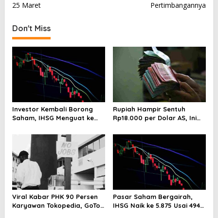
25 Maret
Pertimbangannya
t
n
Don't Miss
a
v
i
g
a
t
Investor Kembali Borong
Rupiah Hampir Sentuh
i
Saham, IHSG Menguat ke
Rp18.000 per Dolar AS, Ini
Level 5.912 Sore Ini
Respons Resmi Bank
o
Indonesia
n
Viral Kabar PHK 90 Persen
Pasar Saham Bergairah,
Karyawan Tokopedia, GoTo
IHSG Naik ke 5.875 Usai 494
Beri Klarifikasi Resmi
Emiten Menghijau