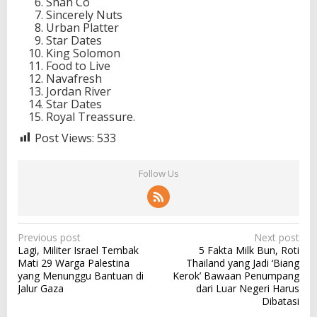
Shah Co
Sincerely Nuts
Urban Platter
Star Dates
King Solomon
Food to Live
Navafresh
Jordan River
Star Dates
Royal Treassure.
Post Views:
533
Follow Us
P
Previous post
Next post
Lagi, Militer Israel Tembak
5 Fakta Milk Bun, Roti
o
Mati 29 Warga Palestina
Thailand yang Jadi ‘Biang
s
yang Menunggu Bantuan di
Kerok’ Bawaan Penumpang
Jalur Gaza
dari Luar Negeri Harus
t
Dibatasi
n