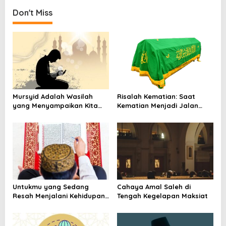
a
Don't Miss
v
i
g
a
t
i
Mursyid Adalah Wasilah
Risalah Kematian: Saat
yang Menyampaikan Kita
Kematian Menjadi Jalan
o
Kepada Allah dan Rasulnya
Pulang
n
Untukmu yang Sedang
Cahaya Amal Saleh di
Resah Menjalani Kehidupan
Tengah Kegelapan Maksiat
Ini