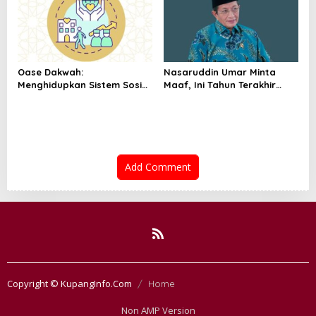
Oase Dakwah:
Nasaruddin Umar Minta
Menghidupkan Sistem Sosial
Maaf, Ini Tahun Terakhir
Islam di Tengah Krisis
Kemenag Jadi
Peradaban
Penyelenggara Haji
Add Comment
Copyright © KupangInfo.Com
Home
Non AMP Version