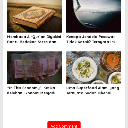
n
Membaca Al-Qur’an Diyakini
Kenapa Jendela Pesawat
Bantu Redakan Stres dan
Tidak Kotak? Ternyata Ini
Tenangkan Pikiran
Alasan Teknis di Baliknya
“In This Economy”: Ketika
Lima Superfood Alami yang
Keluhan Ekonomi Menjadi
Ternyata Sudah Dikenal
Tren, Bagaimana Islam
Sejak Zaman Nabi, Mudah
Memandangnya?
Ditemukan dan Kaya
Manfaat
Add Comment