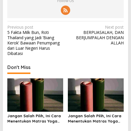
Follow Us
P
Previous post
Next post
5 Fakta Milk Bun, Roti
BERPUASALAH, DAN
o
Thailand yang Jadi ‘Biang
BERJUMPALAH DENGAN
s
Kerok’ Bawaan Penumpang
ALLAH
dari Luar Negeri Harus
t
Dibatasi
n
a
Don't Miss
v
i
g
a
t
i
Jangan Salah Pilih, Ini Cara
Jangan Salah Pilih, Ini Cara
Menentukan Matras Yoga
Menentukan Matras Yoga
o
yang Tepat
yang Tepat