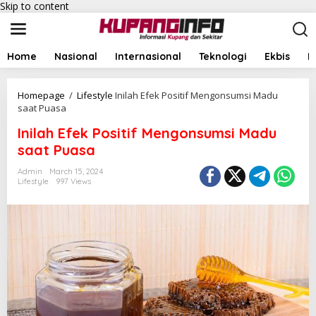
Skip to content
Home
Nasional
Internasional
Teknologi
Ekbis
I
Homepage
/
Lifestyle
Inilah Efek Positif Mengonsumsi Madu
saat Puasa
Inilah Efek Positif Mengonsumsi Madu
saat Puasa
Admin
March 15, 2024
Lifestyle
997 Views