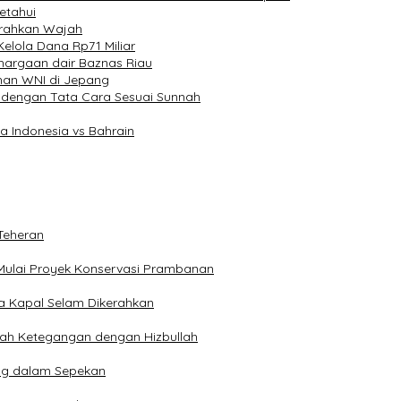
etahui
cerahkan Wajah
elola Dana Rp71 Miliar
hargaan dair Baznas Riau
han WNI di Jepang
 dengan Tata Cara Sesuai Sunnah
a Indonesia vs Bahrain
Teheran
Mulai Proyek Konservasi Prambanan
ga Kapal Selam Dikerahkan
engah Ketegangan dengan Hizbullah
ng dalam Sepekan