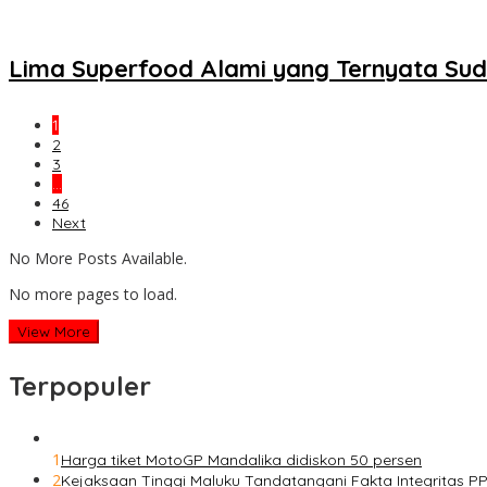
Lima Superfood Alami yang Ternyata Su
1
2
3
…
46
Next
No More Posts Available.
No more pages to load.
View More
Terpopuler
1
Harga tiket MotoGP Mandalika didiskon 50 persen
2
Kejaksaan Tinggi Maluku Tandatangani Fakta Integritas 