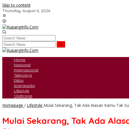
Skip to content
Thursday, August 6, 2026
Home
Nasional
Internasional
Teknologi
Ekbis
Islampedia
Lifestyle
Olahraga
Homepage
/
Lifestyle
Mulai Sekarang, Tak Ada Alasan Kamu Tak Suk
Mulai Sekarang, Tak Ada Alas