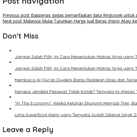
Post navigation
Previous post
Bappenas gagas pemanfaatan data Regsosek untuk p
Next post
Malaysia Mulai Turunkan Harga Jual Beras Impor Atasi K
Don't Miss
Jangan Salah Pilih, Ini Cara Menentukan Matras Yoga yang 
Jangan Salah Pilih, Ini Cara Menentukan Matras Yoga yang 
Membaca Al-Qur’an Diyakini Bantu Redakan Stres dan Tena
Kenapa Jendela Pesawat Tidak Kotak? Ternyata Ini Alasan T
“In This Economy”: Ketika Keluhan Ekonomi Menjadi Tren
Lima Superfood Alami yang Ternyata Sudah Dikenal Sejak
Leave a Reply