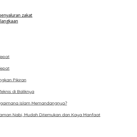
enyaluran zakat
elangkaan
Tepat
Tepat
ngkan Pikiran
eknis di Baliknya
, Bagaimana Islam Memandangnya?
 Zaman Nabi, Mudah Ditemukan dan Kaya Manfaat