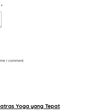
d
*
time I comment.
 Matras Yoga yang Tepat