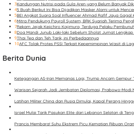
3
Kandungan Nutrisi pada Gula Aren yang Belum Banyak Dik
4
5 Buah Berikut Ini Bisa Dijadikan Masker Alami untuk Men
5
BEI Angkat Suara Soal Influencer Ahmad Rafif Jaya Gagal K
6
Mitra Pendukung Payroll System, BRK Syariah Terima Peng
7
Rekam Jejak Keiichiro Kajimura, Terduga Pelaku Pembunu
8
Doa Mandi Junub Laki-laki Sebelum Sholat Jumat Lengkap
9
Thai Tea dan Teh Tarik, ini Perbedaannya
10
AFC Tolak Protes PSSI Terkait Kepemimpinan Wasit di Lag
Berita Dunia
Ketegangan AS-Iran Memanas Lagi, Trump Ancam Gempur 
Warisan Sejarah Jadi Jembatan Diplomasi, Prabowo-Modi 
Latihan Militer China dan Rusia Dimulai, Kapal Perang Hing
Israel Mulai Tarik Pasukan Elite dari Lebanon Selatan di T
Prancis Membara! Suhu Ekstrem Picu Kematian Ribuan Ora