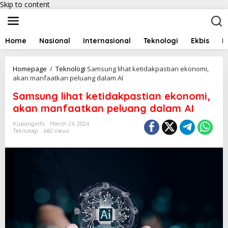
Skip to content
Home
Nasional
Internasional
Teknologi
Ekbis
I
Homepage
/
Teknologi
Samsung lihat ketidakpastian ekonomi,
akan manfaatkan peluang dalam AI
Samsung lihat ketidakpastian ekonomi,
akan manfaatkan peluang dalam AI
Kupanginfo
March 24, 2024
Teknologi
660 Views