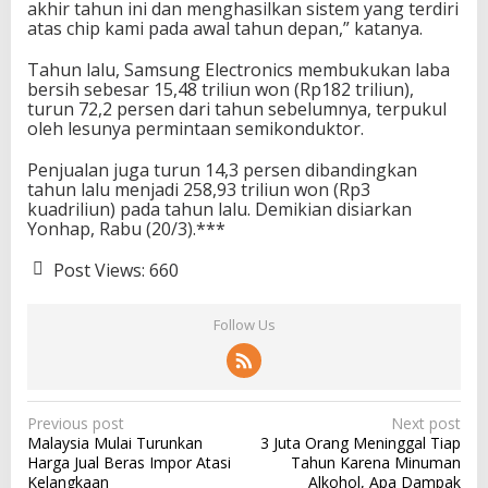
akhir tahun ini dan menghasilkan sistem yang terdiri
atas chip kami pada awal tahun depan,” katanya.
Tahun lalu, Samsung Electronics membukukan laba
bersih sebesar 15,48 triliun won (Rp182 triliun),
turun 72,2 persen dari tahun sebelumnya, terpukul
oleh lesunya permintaan semikonduktor.
Penjualan juga turun 14,3 persen dibandingkan
tahun lalu menjadi 258,93 triliun won (Rp3
kuadriliun) pada tahun lalu. Demikian disiarkan
Yonhap, Rabu (20/3).***
Post Views:
660
Follow Us
P
Previous post
Next post
Malaysia Mulai Turunkan
3 Juta Orang Meninggal Tiap
o
Harga Jual Beras Impor Atasi
Tahun Karena Minuman
s
Kelangkaan
Alkohol, Apa Dampak