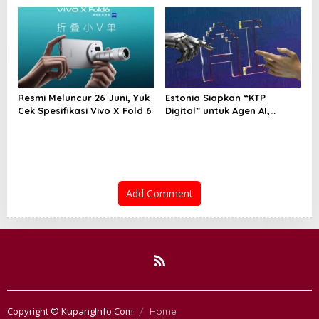
Berakhir
Latih Model Canggih
Resmi Meluncur 26 Juni, Yuk
Estonia Siapkan “KTP
Cek Spesifikasi Vivo X Fold 6
Digital” untuk Agen AI,
Pertama di Dunia
Add Comment
Copyright © KupangInfo.Com
Home