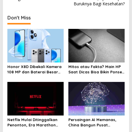
Buruknya Bagi Kesehatan?
t
n
Don't Miss
a
v
i
g
a
t
Honor X8D Dibekali Kamera
Mitos atau Fakta? Main HP
i
108 MP dan Baterai Besar
Saat Dicas Bisa Bikin Ponsel
7.000 mAh
Cepat Rusak
o
n
Netflix Mulai Ditinggalkan
Persaingan AI Memanas,
Penonton, Era Marathon
China Bangun Pusat
Series Disebut Mulai
Komputasi Super untuk