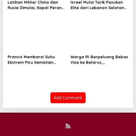
Latihan Militer China dan
Israel Mulai Tarik Pasukan
Rusia Dimulai, Kapal Perang
Elite dari Lebanon Selatan
Hingga Kapal Selam
di Tengah Ketegangan
Dikerahkan
dengan Hizbullah
Prancis Membara! Suhu
Warga RI Berpeluang Bebas
Ekstrem Picu Kematian
Visa ke Belarus,
Ribuan Orang dalam
Penerbangan Langsung
Sepekan
Jadi Target Baru
Add Comment