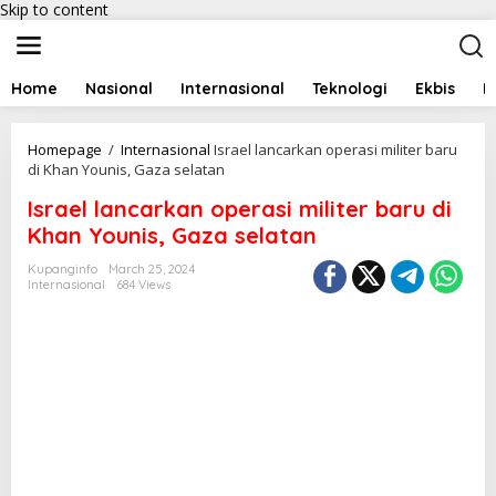
Skip to content
Home
Nasional
Internasional
Teknologi
Ekbis
I
Homepage
/
Internasional
Israel lancarkan operasi militer baru
di Khan Younis, Gaza selatan
Israel lancarkan operasi militer baru di
Khan Younis, Gaza selatan
Kupanginfo
March 25, 2024
Internasional
684 Views