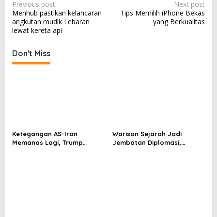
P
Previous post
Next post
Menhub pastikan kelancaran
Tips Memilih iPhone Bekas
o
angkutan mudik Lebaran
yang Berkualitas
s
lewat kereta api
t
Don't Miss
n
a
v
i
g
a
Ketegangan AS-Iran
Warisan Sejarah Jadi
t
Memanas Lagi, Trump
Jembatan Diplomasi,
i
Ancam Gempur Teheran
Prabowo-Modi Mulai Proyek
Konservasi Prambanan
o
n