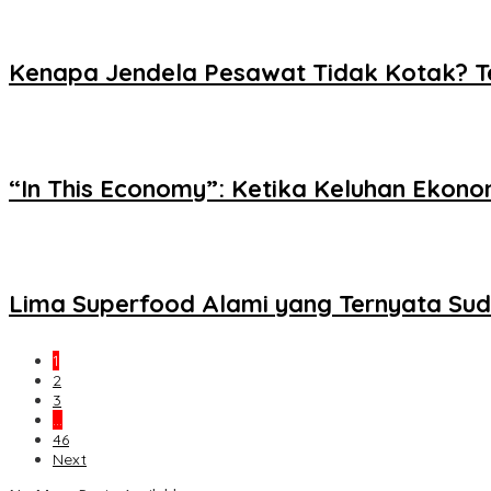
Kenapa Jendela Pesawat Tidak Kotak? Ter
“In This Economy”: Ketika Keluhan Ekon
Lima Superfood Alami yang Ternyata Su
1
2
3
…
46
Next