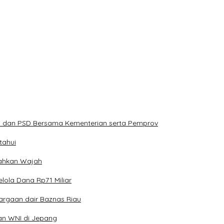
PS dan PSD Bersama Kementerian serta Pemprov
tahui
erahkan Wajah
lola Dana Rp71 Miliar
argaan dair Baznas Riau
an WNI di Jepang