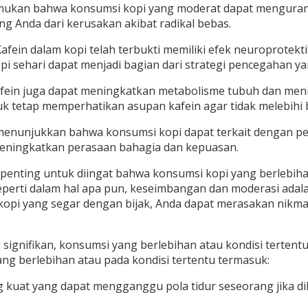
mukan bahwa konsumsi kopi yang moderat dapat mengurang
g Anda dari kerusakan akibat radikal bebas.
fein dalam kopi telah terbukti memiliki efek neuroprotektif
pi sehari dapat menjadi bagian dari strategi pencegahan yan
fein juga dapat meningkatkan metabolisme tubuh dan me
uk tetap memperhatikan asupan kafein agar tidak melebihi
 menunjukkan bahwa konsumsi kopi dapat terkait dengan p
meningkatkan perasaan bahagia dan kepuasan.
enting untuk diingat bahwa konsumsi kopi yang berlebihan
 seperti dalam hal apa pun, keseimbangan dan moderasi ada
pi yang segar dengan bijak, Anda dapat merasakan nikmatny
 signifikan, konsumsi yang berlebihan atau kondisi tert
g berlebihan atau pada kondisi tertentu termasuk:
g kuat yang dapat mengganggu pola tidur seseorang jika dik