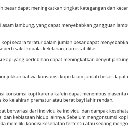
ah besar dapat meningkatkan tingkat ketegangan dan kece
 asam lambung, yang dapat menyebabkan gangguan lambung 
si kopi secara teratur dalam jumlah besar dapat menyebabka
rti sakit kepala, kelelahan, dan iritabilitas.
si kopi yang berlebihan dapat meningkatkan denyut jantung
nunjukkan bahwa konsumsi kopi dalam jumlah besar dapat m
asi konsumsi kopi karena kafein dapat menembus plasent
ko kelahiran prematur atau berat bayi lahir rendah.
t bervariasi dari individu ke individu, dan dampak kesehata
, dan kebiasaan hidup lainnya. Sebelum mengonsumsi kopi s
nda memiliki kondisi kesehatan tertentu atau sedang meng