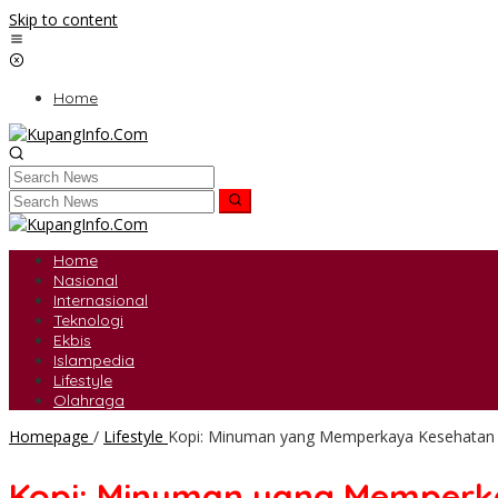
Skip to content
Home
Home
Nasional
Internasional
Teknologi
Ekbis
Islampedia
Lifestyle
Olahraga
Homepage
/
Lifestyle
Kopi: Minuman yang Memperkaya Kesehatan
Kopi: Minuman yang Memperk