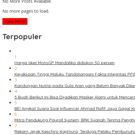
No More Posts Available.
No more pages to load.
View More
Terpopuler
1
Harga tiket MotoGP Mandalika didiskon 50 persen
2
Kejaksaan Tinggi Maluku Tandatangani Fakta Integritas P
3
Kandungan Nutrisi pada Gula Aren yang Belum Banyak Dike
4
5 Buah Berikut Ini Bisa Dijadikan Masker Alami untuk Menc
5
BEI Angkat Suara Soal Influencer Ahmad Rafif Jaya Gagal Ke
6
Mitra Pendukung Payroll System, BRK Syariah Terima Pengh
7
Rekam Jejak Keiichiro Kajimura, Terduga Pelaku Pembunuh