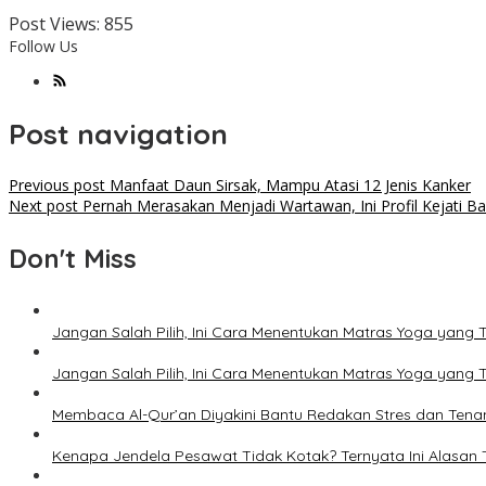
Post Views:
855
Follow Us
Post navigation
Previous post
Manfaat Daun Sirsak, Mampu Atasi 12 Jenis Kanker
Next post
Pernah Merasakan Menjadi Wartawan, Ini Profil Kejati B
Don't Miss
Jangan Salah Pilih, Ini Cara Menentukan Matras Yoga yang 
Jangan Salah Pilih, Ini Cara Menentukan Matras Yoga yang 
Membaca Al-Qur’an Diyakini Bantu Redakan Stres dan Tena
Kenapa Jendela Pesawat Tidak Kotak? Ternyata Ini Alasan T