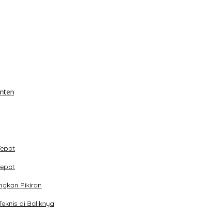
anten
Tepat
Tepat
ngkan Pikiran
eknis di Baliknya