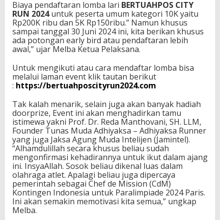
Biaya pendaftaran lomba lari
BERTUAHPOS CITY
RUN 2024
untuk peserta umum kategori 10K yaitu
Rp200K ribu dan 5K Rp150ribu.” Namun khusus
sampai tanggal 30 Juni 2024 ini, kita berikan khusus
ada potongan early bird atau pendaftaran lebih
awal,” ujar Melba Ketua Pelaksana.
Untuk mengikuti atau cara mendaftar lomba bisa
melalui laman event klik tautan berikut
:
https://bertuahposcityrun2024.com
Tak kalah menarik, selain juga akan banyak hadiah
doorprize, Event ini akan menghadirkan tamu
istimewa yakni Prof. Dr. Reda Manthovani, SH. LLM,
Founder Tunas Muda Adhiyaksa – Adhiyaksa Runner
yang juga Jaksa Agung Muda Intelijen (Jamintel).
“Alhamdulillah secara khusus beliau sudah
mengonfirmasi kehadirannya untuk ikut dalam ajang
ini. InsyaAllah. Sosok beliau dikenal luas dalam
olahraga atlet. Apalagi beliau juga dipercaya
pemerintah sebagai Chef de Mission (CdM)
Kontingen Indonesia untuk Paralimpiade 2024 Paris.
Ini akan semakin memotivasi kita semua,” ungkap
Melba.