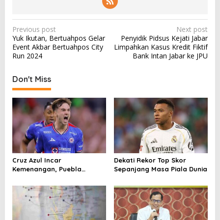
P
Previous post
Next post
Yuk Ikutan, Bertuahpos Gelar
Penyidik Pidsus Kejati Jabar
o
Event Akbar Bertuahpos City
Limpahkan Kasus Kredit Fiktif
s
Run 2024
Bank Intan Jabar ke JPU
t
Don't Miss
n
a
v
i
g
a
Cruz Azul Incar
Dekati Rekor Top Skor
t
Kemenangan, Puebla
Sepanjang Masa Piala Dunia
i
Andalkan Tembok
Pertahanan
o
n