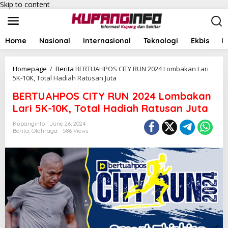
Skip to content
Home
Nasional
Internasional
Teknologi
Ekbis
I
Homepage
/
Berita
BERTUAHPOS CITY RUN 2024 Lombakan Lari
5K-10K, Total Hadiah Ratusan Juta
BERTUAHPOS CITY RUN 2024 Lombakan
Lari 5K-10K, Total Hadiah Ratusan Juta
Kupanginfo
June 26, 2024
Berita
,
Olahraga
586 Views