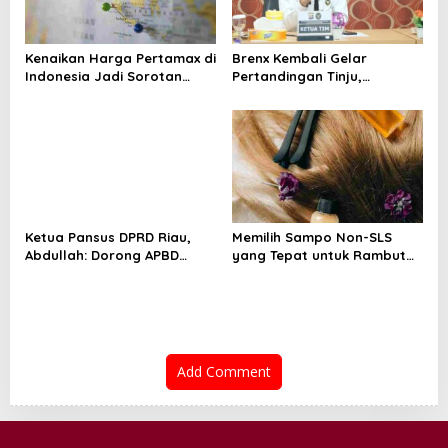
Kenaikan Harga Pertamax di
Brenx Kembali Gelar
Indonesia Jadi Sorotan
Pertandingan Tinju,
Media Asing, Perbandingan
Baharkam Polri Diapresiasi
dengan Negara ASEAN
atas Pembinaan Atlet Muda
Mencuat
Ketua Pansus DPRD Riau,
Memilih Sampo Non-SLS
Abdullah: Dorong APBD
yang Tepat untuk Rambut
“Kembali ke Dua Digit”
dan Kulit Kepala yang Lebih
Sehat
Add Comment