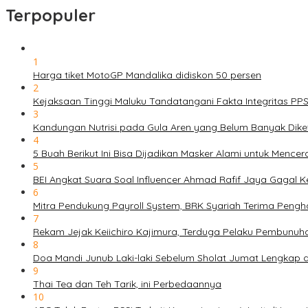
Terpopuler
1
Harga tiket MotoGP Mandalika didiskon 50 persen
2
Kejaksaan Tinggi Maluku Tandatangani Fakta Integritas P
3
Kandungan Nutrisi pada Gula Aren yang Belum Banyak Dike
4
5 Buah Berikut Ini Bisa Dijadikan Masker Alami untuk Menc
5
BEI Angkat Suara Soal Influencer Ahmad Rafif Jaya Gagal Ke
6
Mitra Pendukung Payroll System, BRK Syariah Terima Pengh
7
Rekam Jejak Keiichiro Kajimura, Terduga Pelaku Pembunuh
8
Doa Mandi Junub Laki-laki Sebelum Sholat Jumat Lengkap 
9
Thai Tea dan Teh Tarik, ini Perbedaannya
10