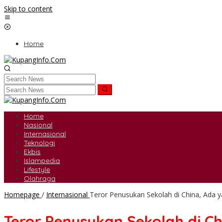
Skip to content
Home
Home
Nasional
Internasional
Teknologi
Ekbis
Islampedia
Lifestyle
Olahraga
Homepage
/
Internasional
Teror Penusukan Sekolah di China, Ada 
Teror Penusukan Sekolah di C