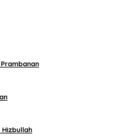
i Prambanan
kan
 Hizbullah