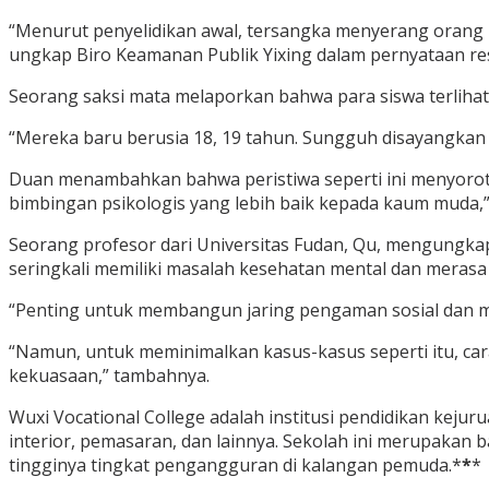
“Menurut penyelidikan awal, tersangka menyerang orang la
ungkap Biro Keamanan Publik Yixing dalam pernyataan res
Seorang saksi mata melaporkan bahwa para siswa terliha
“Mereka baru berusia 18, 19 tahun. Sungguh disayangkan
Duan menambahkan bahwa peristiwa seperti ini menyoroti
bimbingan psikologis yang lebih baik kepada kaum muda,
Seorang profesor dari Universitas Fudan, Qu, mengungkap
seringkali memiliki masalah kesehatan mental dan merasa
“Penting untuk membangun jaring pengaman sosial dan mek
“Namun, untuk meminimalkan kasus-kasus seperti itu, c
kekuasaan,” tambahnya.
Wuxi Vocational College adalah institusi pendidikan keju
interior, pemasaran, dan lainnya. Sekolah ini merupakan
tingginya tingkat pengangguran di kalangan pemuda.
*
*
*