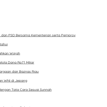
PS dan PSD Bersama Kementerian serta Pemprov
tahui
erahkan Wajah
lola Dana Rp71 Miliar
argaan dair Baznas Riau
an WNI di Jepang
dengan Tata Cara Sesuai Sunnah