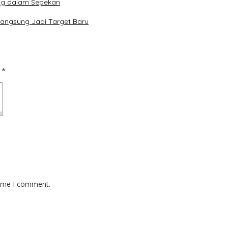
ng dalam Sepekan
Langsung Jadi Target Baru
d
*
time I comment.