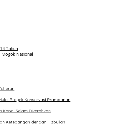
-14 Tahun
m Mogok Nasional
Teheran
Mulai Proyek Konservasi Prambanan
ga Kapal Selam Dikerahkan
engah Ketegangan dengan Hizbullah