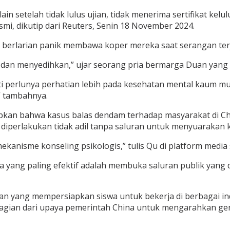
in setelah tidak lulus ujian, tidak menerima sertifikat ke
mi, dikutip dari Reuters, Senin 18 November 2024.
t berlarian panik membawa koper mereka saat serangan ter
 dan menyedihkan,” ujar seorang pria bermarga Duan yang
 perlunya perhatian lebih pada kesehatan mental kaum mu
” tambahnya.
kan bahwa kasus balas dendam terhadap masyarakat di Chin
 diperlakukan tidak adil tanpa saluran untuk menyuarakan 
anisme konseling psikologis,” tulis Qu di platform media 
ara yang paling efektif adalah membuka saluran publik y
ruan yang mempersiapkan siswa untuk bekerja di berbagai in
 bagian dari upaya pemerintah China untuk mengarahkan ge