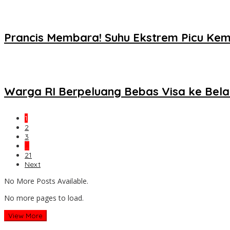
Prancis Membara! Suhu Ekstrem Picu Ke
Warga RI Berpeluang Bebas Visa ke Bela
1
2
3
…
21
Next
No More Posts Available.
No more pages to load.
View More