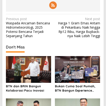
P
Previous post
Next post
Waspada Ancaman Bencana
Harga 1 Gram Emas Antam
o
Hidrometeorologi, 2025
di Pekanbaru Naik hingga
s
Potensi Bencana Terjadi
Rp12 Ribu, Harga Buyback-
Sepanjang Tahun
nya Naik Lebih Tinggi
t
n
Don't Miss
a
v
i
g
a
t
BTN dan BRIN Bangun
Bukan Cuma Soal Rumah,
i
Kolaborasi Pacu Inovasi
BTN Bangun Experience
Lewat Fashion & Lifestyle
o
n