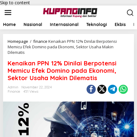
Skip to content
Home
Nasional
Internasional
Teknologi
Ekbis
I
Homepage
/
finance
Kenaikan PPN 12% Dinilai Berpotensi
Memicu Efek Domino pada Ekonomi, Sektor Usaha Makin
Dilematis
Kenaikan PPN 12% Dinilai Berpotensi
Memicu Efek Domino pada Ekonomi,
Sektor Usaha Makin Dilematis
Admin
November 22, 2024
Finance
451 Views