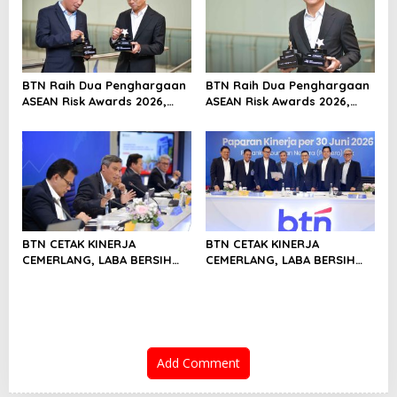
BTN Raih Dua Penghargaan
BTN Raih Dua Penghargaan
ASEAN Risk Awards 2026,
ASEAN Risk Awards 2026,
Bukti Transformasi
Bukti Transformasi
Manajemen Risiko
Manajemen Risiko
Berstandar Internasional
Berstandar Internasional
Perkuat Pertumbuhan
Perkuat Pertumbuhan
Berkelanjutan
Berkelanjutan
BTN CETAK KINERJA
BTN CETAK KINERJA
CEMERLANG, LABA BERSIH
CEMERLANG, LABA BERSIH
SEMESTER I/2026 MELESAT
SEMESTER I/2026 MELESAT
40,8% DAN NPL TURUN JADI
40,8% DAN NPL TURUN JADI
2,99%
2,99%
Add Comment