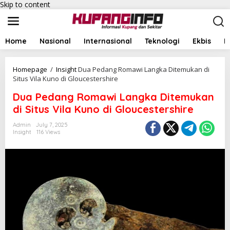
Skip to content
Home
Nasional
Internasional
Teknologi
Ekbis
I
Homepage
/
Insight
Dua Pedang Romawi Langka Ditemukan di
Situs Vila Kuno di Gloucestershire
Dua Pedang Romawi Langka Ditemukan
di Situs Vila Kuno di Gloucestershire
Admin
July 7, 2025
Insight
116 Views