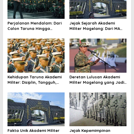
a
t
i
Perjalanan Mendalam: Dari
Jejak Sejarah Akademi
Calon Taruna Hingga
Militer Magelang: Dari MA
o
Perwira di Akmil Magelang
Yogyakarta hingga Akmil
n
TNI AD
Kehidupan Taruna Akademi
Deretan Lulusan Akademi
Militer: Disiplin, Tangguh,
Militer Magelang yang Jadi
dan Penuh Makna
Tokoh Nasional
Fakta Unik Akademi Militer
Jejak Kepemimpinan