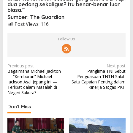
dua pedang sekaligus? Itu benar-benar luar
biasa.”
Sumber:
The Guardian
Post Views:
116
Follow Us
P
Previous post
Next post
Bagaimana Michael Jackton
Panglima TNI Sebut
o
— “Kembaran” Michael
Penguasaan TNTN Salah
s
Jackson Asal Jepang Ini —
Satu Capaian Penting dalam
Terlibat dalam Masalah di
Kinerja Satgas PKH
t
Negeri Sakura?
n
a
Don't Miss
v
i
g