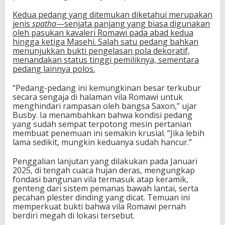
Kedua pedang yang ditemukan diketahui merupakan
jenis
spatha
—senjata panjang yang biasa digunakan
oleh pasukan kavaleri Romawi pada abad kedua
hingga ketiga Masehi. Salah satu pedang bahkan
menunjukkan bukti pengelasan pola dekoratif,
menandakan status tinggi pemiliknya, sementara
pedang lainnya polos.
“Pedang-pedang ini kemungkinan besar terkubur
secara sengaja di halaman vila Romawi untuk
menghindari rampasan oleh bangsa Saxon,” ujar
Busby. Ia menambahkan bahwa kondisi pedang
yang sudah sempat terpotong mesin pertanian
membuat penemuan ini semakin krusial. “Jika lebih
lama sedikit, mungkin keduanya sudah hancur.”
Penggalian lanjutan yang dilakukan pada Januari
2025, di tengah cuaca hujan deras, mengungkap
fondasi bangunan vila termasuk atap keramik,
genteng dari sistem pemanas bawah lantai, serta
pecahan plester dinding yang dicat. Temuan ini
memperkuat bukti bahwa vila Romawi pernah
berdiri megah di lokasi tersebut.