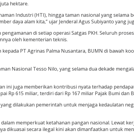
juta hektare.
man Industri (HTI), hingga taman nasional yang selama ber
er daya alam kita,” ujar Jenderal Agus Subiyanto yang jug
pengamanan di setiap operasi Satgas PKH. Seluruh proses d
annya oleh kementerian teknis.
kan kepada PT Agrinas Palma Nusantara, BUMN di bawah k
aman Nasional Tesso Nilo, yang selama dua dekade mengal
n ini juga memberikan kontribusi nyata terhadap pendapa
i Rp 615 miliar, terdiri dari Rp 167 miliar Pajak Bumi dan B
sar yang dilakukan pemerintah untuk menjaga kedaulatan ne
h dalam memperkuat ketahanan pangan nasional. Lewat kerj
nya dikuasai secara ilegal kini akan dimanfaatkan untuk 