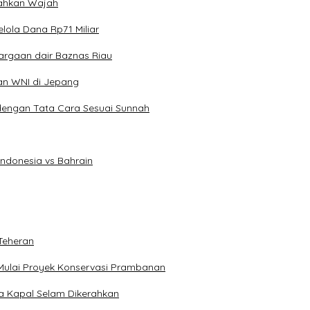
erahkan Wajah
lola Dana Rp71 Miliar
argaan dair Baznas Riau
an WNI di Jepang
dengan Tata Cara Sesuai Sunnah
Indonesia vs Bahrain
Teheran
Mulai Proyek Konservasi Prambanan
ga Kapal Selam Dikerahkan