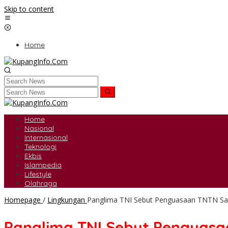
Skip to content
Home
Home
Nasional
Internasional
Teknologi
Ekbis
Islampedia
Lifestyle
Olahraga
Homepage
/
Lingkungan
Panglima TNI Sebut Penguasaan TNTN Sal
Panglima TNI Sebut Penguasa