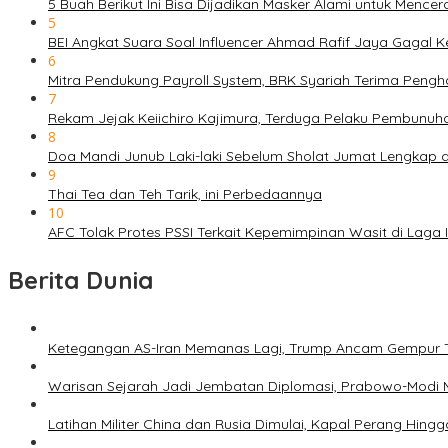
5 Buah Berikut Ini Bisa Dijadikan Masker Alami untuk Menc
5
BEI Angkat Suara Soal Influencer Ahmad Rafif Jaya Gagal Ke
6
Mitra Pendukung Payroll System, BRK Syariah Terima Pengh
7
Rekam Jejak Keiichiro Kajimura, Terduga Pelaku Pembunuh
8
Doa Mandi Junub Laki-laki Sebelum Sholat Jumat Lengkap 
9
Thai Tea dan Teh Tarik, ini Perbedaannya
10
AFC Tolak Protes PSSI Terkait Kepemimpinan Wasit di Laga 
Berita Dunia
Ketegangan AS-Iran Memanas Lagi, Trump Ancam Gempur 
Warisan Sejarah Jadi Jembatan Diplomasi, Prabowo-Modi 
Latihan Militer China dan Rusia Dimulai, Kapal Perang Hing