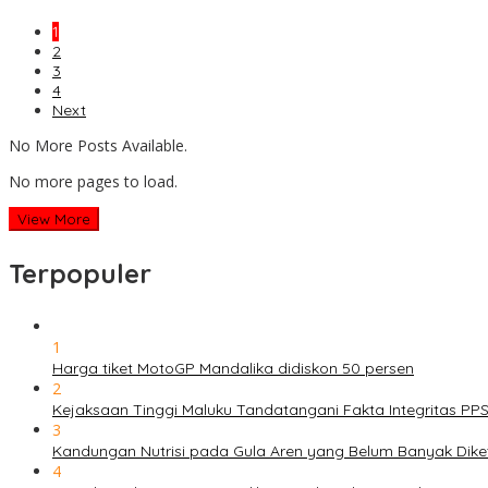
1
2
3
4
Next
No More Posts Available.
No more pages to load.
View More
Terpopuler
1
Harga tiket MotoGP Mandalika didiskon 50 persen
2
Kejaksaan Tinggi Maluku Tandatangani Fakta Integritas P
3
Kandungan Nutrisi pada Gula Aren yang Belum Banyak Dike
4